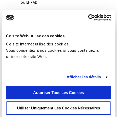
ou EHPAD
Vous pouvez vous renseigner auprès du
Centre Communal d’Action Sociale
(CCAS) de la commune de votre lieu de
résidence pour connaître les conditions
Ce site Web utilise des cookies
d’admission en fonction de votre
Ce site internet utilise des cookies.
situation, de vos ressources et obtenir
Vous consentez à nos cookies si vous continuez à
ainsi la liste des documents à fournir
utiliser notre site Web.
avec le dossier APA dûment renseigné.
Pour plus d’informations, vous pouvez
vous rendre sur le
site du service
Afficher les détails
public.
Partagez
Partagez
Autoriser Tous Les Cookies
Utiliser Uniquement Les Cookies Nécessaires
Infos Pratiques