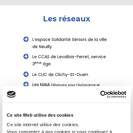
Les
réseaux
L’espace Solidarité Séniors de la ville
de Neuilly
Le CCAS de Levallois-Perret, service
ème
3
âge
Le CLIC de Clichy-St-Ouen
Les MAIA
(Maisons pour l’Autonomie et
l’Intégration des Malades d’Alzheimer)
Le Réseau REGAL
Le Réseau 92 Nord
Ce site Web utilise des cookies
L’Alliance Hospitalière de l’Ouest
Ce site internet utilise des cookies.
Parisien
Vous consentez à nos cookies si vous continuez à