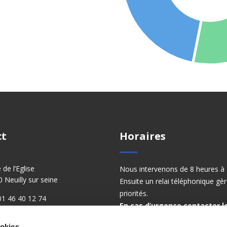
ct
Horaires
e de l’Eglise
Nous intervenons de 8 heures à 
 Neuilly sur seine
Ensuite un relai téléphonique gèr
priorités.
: 01 46 40 12 74
En cas d’urgence contacter le
 01 47 22 10 46
ookies