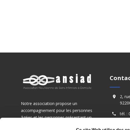
Conta
2, ru
92200
Notre association propose un
accompagnement pour les personnes
tél. 
âgées et les personnes présentant un
handicap.
fax :
Ce site Web utilise des c