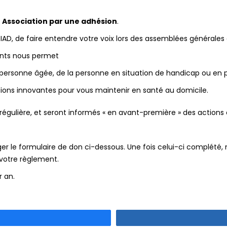
re Association par une adhésion
.
IAD, de faire entendre votre voix lors des assemblées générales e
ents nous permet
 la personne âgée, de la personne en situation de handicap ou en
tions innovantes pour vous maintenir en santé au domicile.
égulière, et seront informés « en avant-première » des actions e
er le formulaire de don ci-dessous. Une fois celui-ci complété
votre règlement.
 an.