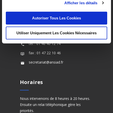
Afficher les détails
Contact
Autoriser Tous Les Cookies
2, rue de l’Eglise
Utiliser Uniquement Les Cookies Nécessaires
92200 Neuilly sur seine
tél. : 01 46 40 12 74
fax : 01 47 22 10 46
secretariat@ansiad.fr
Horaires
Nous intervenons de 8 heures à 20 heures.
Ensuite un relai téléphonique gère les
priorités.