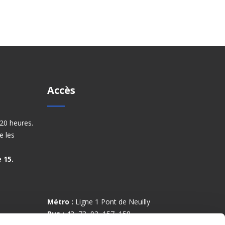
Accès
20 heures.
e les
 15.
Métro :
Ligne 1 Pont de Neuilly
Bus :
43, 73, 93, 157, 158,