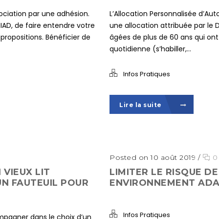
sociation par une adhésion.
L’Allocation Personnalisée d’Au
IAD, de faire entendre votre
une allocation attribuée par le
propositions. Bénéficier de
âgées de plus de 60 ans qui ont d
quotidienne (s’habiller,...
Infos Pratiques
Lire la suite
Posted on 10 août 2019
/
0
 VIEUX LIT
LIMITER LE RISQUE D
UN FAUTEUIL POUR
ENVIRONNEMENT AD
Infos Pratiques
pagner dans le choix d’un